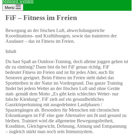
Mitglied werden
Menü
FiF – Fitness im Freien
Bewegung an der frischen Luft, abwechslungsreiche
Koordinations- und Kraftübungen, sowie das trainieren der
Ausdauer – das ist Fitness im Freien.
Inhalt
Du hast Spaß an Outdoor-Training, doch alleine joggen gehen ist
dir zu eintönig? Dann bist du bei FiF genau richtig. FiF
bedeutet Fitness im Freien und ist für jedes Alter, auch für
Senioren geeignet. Beim Fitness im Freien steht dabei das
Sporttreiben in der Natur im Vordergrund. Das ganze Training
findet bei jedem Wetter an der frischen Luft und ohne Geräte
statt- gemäß dem Motto „Es gibt kein schlechtes Wetter- nur
falsche Kleidung“. FiF zielt auf ein gesundheitliches
Ganzkörpertraining mit ausgedehnten Laufphasen /
Spaziergängen ab. Besonders für Menschen mit chronischen
Erkrankungen ist FiF eine gute Alternative um fit und gesund zu
bleiben. Trainiert wird die allgemeine Bewegungsfreiheit,
Kondition, Gleichgewicht, Dehnung, Atmung und Entspannung
– zugleich stärkt man noch sein Immunsystem.