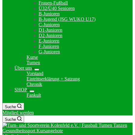
Frauen-Fußball
Ü32/Ü40 Senioren
B-Junioren
B-Jugend (JSG WUKO U17)
C-Junioren
D1-Junioren
D2-Junioren
E-Junioren
F-Junioren
G-Junioren
Kurse
Turnen
Über uns
Vorstand
Eintrittserklärung + Satzung
Chronik
SHOP
Fankult
Suche
Mitglied werden
Suche