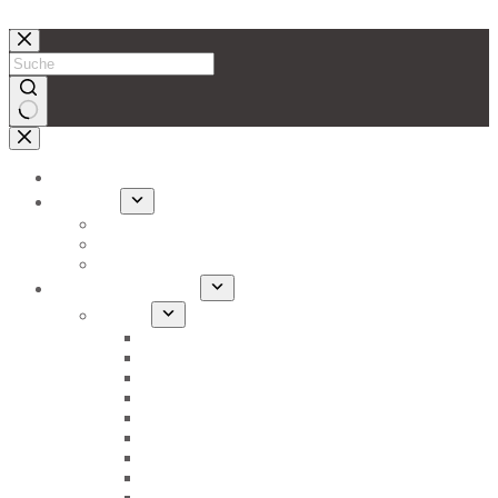
Zum Inhalt springen
Startseite
Aktuelles
Berichte
Aktionen
Termine
Bewegungsangebote
Fußball
1. Herren
2. Herren
Frauen-Fußball
Ü32/Ü40 Senioren
B-Junioren
B-Jugend (JSG WUKO U17)
C-Junioren
D1-Junioren
D2-Junioren