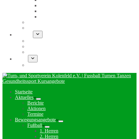
E-Junioren
F-Junioren
G-Junioren
Kurse
Turnen
Über uns
Vorstand
Eintrittserklärung + Satzung
Chronik
SHOP
Fankult
Startseite
Aktuelles
Berichte
Aktionen
Termine
Bewegungsangebote
Fußball
1. Herren
2. Herren